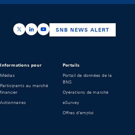
https://x.com/snb_bns
https://ch.linkedin.com/company/swiss-nation
https://www.youtube.com/@swissnation
SNB NEWS ALERT
Informations pour
Portails
Médias
Portail de données de la
BNS
Participants au marché
financier
Opérations de marché
Actionnaires
eSurvey
Offres d'emploi