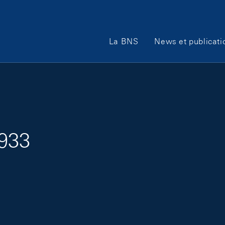
Main Navigation
La BNS
News et publicati
1933