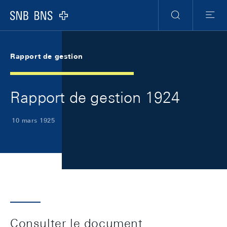
Skip Links Navigation
Header
Meta Navigation
Logo
Recherche
Menu
Rapport de gestion
Rapport de gestion 1924
10 mars 1925
Consulter le document