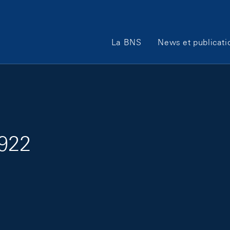
Main Navigation
La BNS
News et publicati
1922