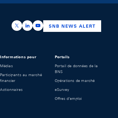
https://x.com/snb_bns
https://ch.linkedin.com/company/swiss-nation
https://www.youtube.com/@swissnation
SNB NEWS ALERT
Informations pour
Portails
Médias
Portail de données de la
BNS
Participants au marché
financier
Opérations de marché
Actionnaires
eSurvey
Offres d'emploi