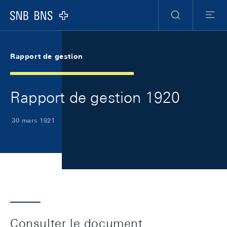
Skip Links Navigation
Header
Meta Navigation
Logo
Recherche
Menu
Rapport de gestion
Rapport de gestion 1920
30 mars 1921
Consulter le document