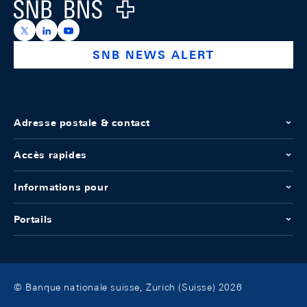
Logo
https://x.com/snb_bns
https://ch.linkedin.com/company/swiss-national-ba
https://www.youtube.com/@swissnationalbank
SNB NEWS ALERT
Adresse postale & contact
Accès rapides
Informations pour
Portails
© Banque nationale suisse, Zurich (Suisse) 2026