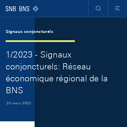
Skip Links Navigation
Header
Meta Navigation
Logo
Recherche
Menu
Signaux conjoncturels
1/2023 - Signaux
conjoncturels: Réseau
économique régional de la
BNS
29 mars 2023