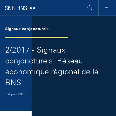
Skip Links Navigation
Header
Meta Navigation
Logo
Recherche
Menu
Signaux conjoncturels
2/2017 - Signaux
conjoncturels: Réseau
économique régional de la
BNS
14 juin 2017