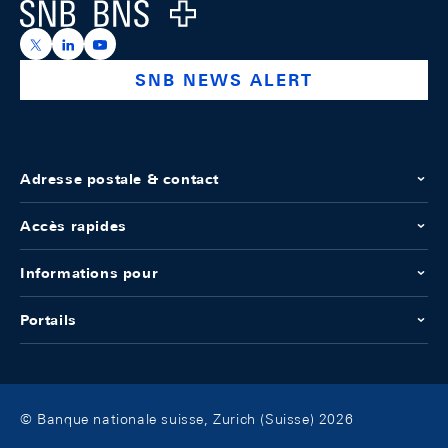
Logo
https://x.com/snb_bns
https://ch.linkedin.com/company/swiss-national-ba
https://www.youtube.com/@swissnationalbank
SNB NEWS ALERT
Adresse postale & contact
Accès rapides
Informations pour
Portails
© Banque nationale suisse, Zurich (Suisse) 2026