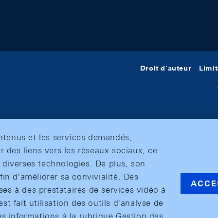
Droit d'auteur
Limit
ontenus et les services demandés,
r des liens vers les réseaux sociaux, ce
et diverses technologies. De plus, son
in d'améliorer sa convivialité. Des
ACCE
s à des prestataires de services vidéo à
est fait utilisation des outils d'analyse de
es informations à la rubrique Gestion des