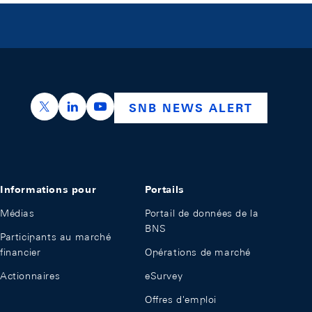
https://x.com/snb_bns
https://ch.linkedin.com/company/swiss-nation
https://www.youtube.com/@swissnation
SNB NEWS ALERT
Informations pour
Portails
Médias
Portail de données de la
BNS
Participants au marché
financier
Opérations de marché
Actionnaires
eSurvey
Offres d'emploi