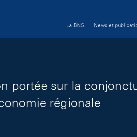
Main Navigation
La BNS
News et publicati
n portée sur la conjonct
économie régionale