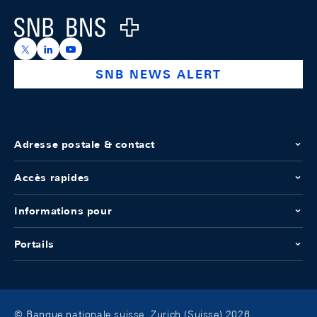
Logo
https://x.com/snb_bns
https://ch.linkedin.com/company/swiss-national-ba
https://www.youtube.com/@swissnationalbank
SNB NEWS ALERT
Adresse postale & contact
Accès rapides
Informations pour
Portails
© Banque nationale suisse, Zurich (Suisse) 2026