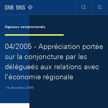
Skip Links Navigation
Header
Meta Navigation
Logo
Recherche
Menu
Signaux conjoncturels
04/2005 - Appréciation portée
sur la conjoncture par les
délégueés aux relations avec
l’économie régionale
14 décembre 2005