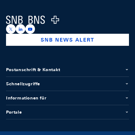
Footer
Logo
https://x.com/snb_bns
https://ch.linkedin.com/company/swiss-national-ba
https://www.youtube.com/@swissnationalbank
SNB NEWS ALERT
Postanschrift & Kontakt
Schnellzugriffe
Informationen für
Portale