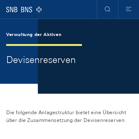
Skip Links Navigation
Header
Meta Navigation
Logo
Suche
Menu
Verwaltung der Aktiven
Devisenreserven
Die folgende Anlagestruktur bietet eine Übersicht
über die Zusammensetzung der Devisenreserven.