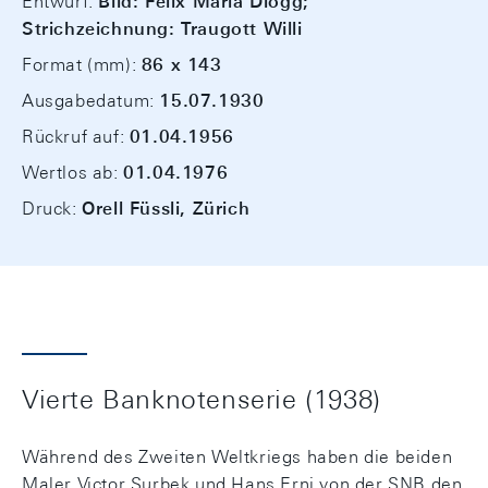
Entwurf:
Bild: Felix Maria Diogg;
Strichzeichnung: Traugott Willi
Format (mm):
86 x 143
Ausgabedatum:
15.07.1930
Rückruf auf:
01.04.1956
Wertlos ab:
01.04.1976
Druck:
Orell Füssli, Zürich
Vierte Banknotenserie (1938)
Während des Zweiten Weltkriegs haben die beiden
Maler Victor Surbek und Hans Erni von der SNB den