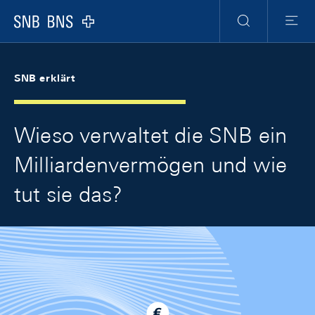
Skip Links Navigation
Header
Meta Navigation
Logo
Suche
Menu
SNB erklärt
Wieso verwaltet die SNB ein
Milliardenvermögen und wie
tut sie das?