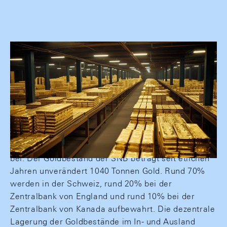
Goldlagerstätte (Symbolbild) ©AdobeStock
Einen Teil ihrer Währungsreserven hält die
Nationalbank in Gold. Sie ist dazu gemäss der
Bundesverfassung verpflichtet, das Edelmetall trägt
aber auch zur Diversifikation des Anlageportfolios
bei. Der Goldbestand der SNB beträgt seit etlichen
Jahren unverändert 1040 Tonnen Gold. Rund 70%
werden in der Schweiz, rund 20% bei der
Zentralbank von England und rund 10% bei der
Zentralbank von Kanada aufbewahrt. Die dezentrale
Lagerung der Goldbestände im In- und Ausland