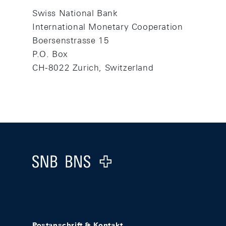
Swiss National Bank
International Monetary Cooperation
Boersenstrasse 15
P.O. Box
CH-8022 Zurich, Switzerland
Footer
Logo
Postanschrift & Kontakt