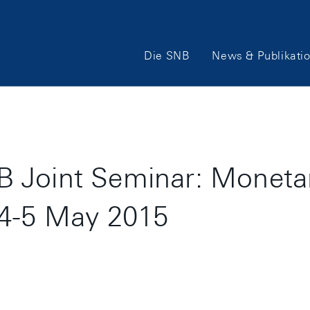
Hauptnavigation
Die SNB
News & Publikati
 Joint Seminar: Monetary
 4-5 May 2015