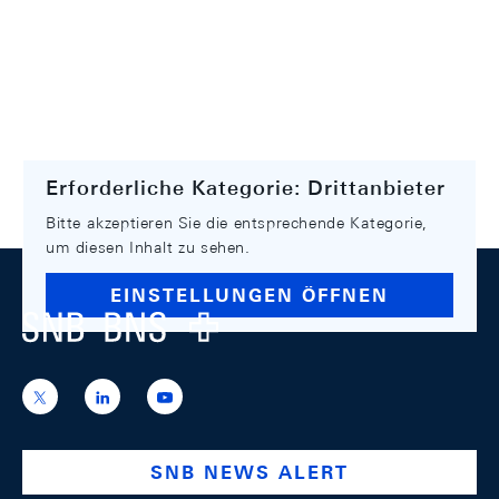
Erforderliche Kategorie: Drittanbieter
Bitte akzeptieren Sie die entsprechende Kategorie,
um diesen Inhalt zu sehen.
Footer
EINSTELLUNGEN ÖFFNEN
Logo
https://x.com/snb_bns
https://ch.linkedin.com/company/swiss-
https://www.youtube.com/@swissnation
national-
bank
SNB NEWS ALERT