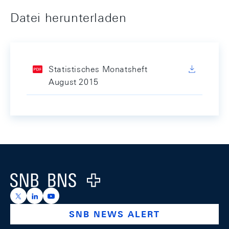
Datei herunterladen
Statistisches Monatsheft
August 2015
Footer
Logo
https://x.com/snb_bns
https://ch.linkedin.com/company/swiss-national-ba
https://www.youtube.com/@swissnationalbank
SNB NEWS ALERT