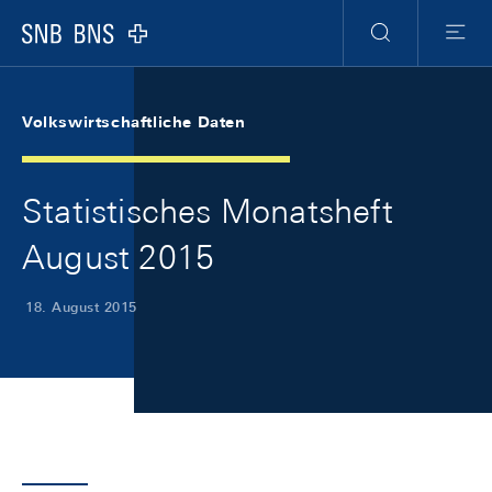
Skip Links Navigation
Header
Meta Navigation
Logo
Suche
Menu
Volkswirtschaftliche Daten
Statistisches Monatsheft
August 2015
18. August 2015