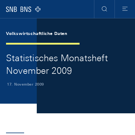
Skip Links Navigation
Header
Meta Navigation
Logo
Suche
Menu
Volkswirtschaftliche Daten
Statistisches Monatsheft
November 2009
17. November 2009