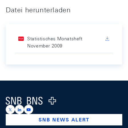
Datei herunterladen
Statistisches Monatsheft
November 2009
Footer
Logo
https://x.com/snb_bns
https://ch.linkedin.com/company/swiss-national-ba
https://www.youtube.com/@swissnationalbank
SNB NEWS ALERT