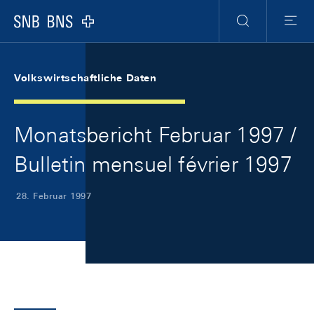
Skip Links Navigation
Header
Meta Navigation
Logo
Suche
Menu
Volkswirtschaftliche Daten
Monatsbericht Februar 1997 /
Bulletin mensuel février 1997
28. Februar 1997