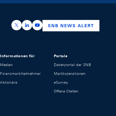
https://x.com/snb_bns
https://ch.linkedin.com/company/swiss-nation
https://www.youtube.com/@swissnation
SNB NEWS ALERT
Informationen für
Portale
Medien
Datenportal der SNB
Finanzmarktteilnehmer
Marktoperationen
Aktionäre
eSurvey
Offene Stellen