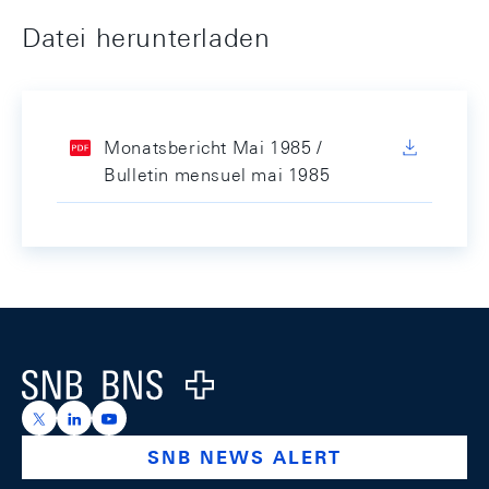
Datei herunterladen
Monatsbericht Mai 1985 /
Bulletin mensuel mai 1985
Footer
Logo
https://x.com/snb_bns
https://ch.linkedin.com/company/swiss-national-ba
https://www.youtube.com/@swissnationalbank
SNB NEWS ALERT