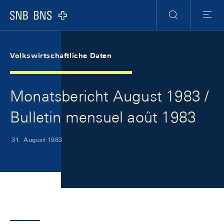
Skip Links Navigation
Header
Meta Navigation
Logo
Suche
Menu
Volkswirtschaftliche Daten
Monatsbericht August 1983 /
Bulletin mensuel août 1983
31. August 1983