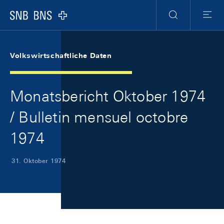
Skip Links Navigation
Header
Meta Navigation
Logo
Suche
Menu
Volkswirtschaftliche Daten
Monatsbericht Oktober 1974
/ Bulletin mensuel octobre
1974
31. Oktober 1974