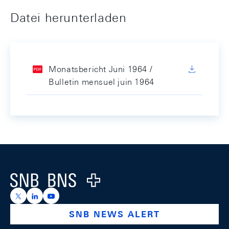
Datei herunterladen
Monatsbericht Juni 1964 /
Bulletin mensuel juin 1964
Footer
Logo
https://x.com/snb_bns
https://ch.linkedin.com/company/swiss-national-ba
https://www.youtube.com/@swissnationalbank
SNB NEWS ALERT