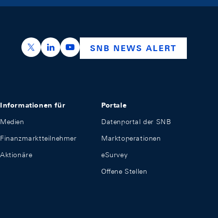
https://x.com/snb_bns
https://ch.linkedin.com/company/swiss-nation
https://www.youtube.com/@swissnation
SNB NEWS ALERT
Informationen für
Portale
Medien
Datenportal der SNB
Finanzmarktteilnehmer
Marktoperationen
Aktionäre
eSurvey
Offene Stellen