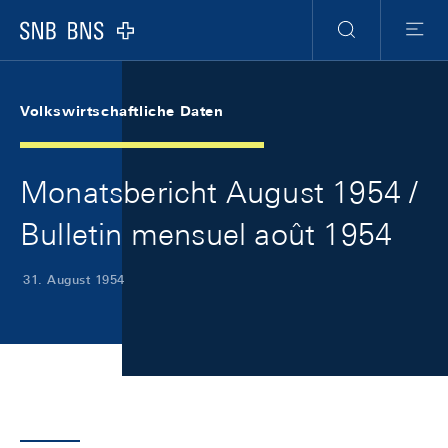
Skip Links Navigation
Header
Meta Navigation
Logo
Suche
Menu
Volkswirtschaftliche Daten
Monatsbericht August 1954 /
Bulletin mensuel août 1954
31. August 1954