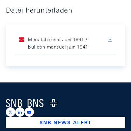
Datei herunterladen
Monatsbericht Juni 1941 /
Bulletin mensuel juin 1941
Footer
Logo
https://x.com/snb_bns
https://ch.linkedin.com/company/swiss-national-ba
https://www.youtube.com/@swissnationalbank
SNB NEWS ALERT