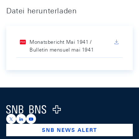
Datei herunterladen
Monatsbericht Mai 1941 /
Bulletin mensuel mai 1941
Footer
Logo
https://x.com/snb_bns
https://ch.linkedin.com/company/swiss-national-ba
https://www.youtube.com/@swissnationalbank
SNB NEWS ALERT