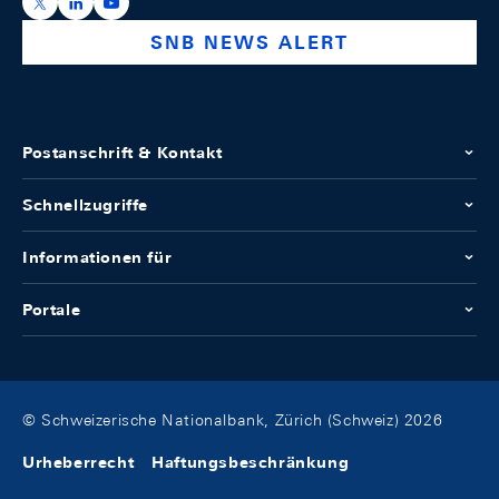
https://x.com/snb_bns
https://ch.linkedin.com/company/swiss-national-ba
https://www.youtube.com/@swissnationalbank
SNB NEWS ALERT
Postanschrift & Kontakt
Schnellzugriffe
Informationen für
Portale
© Schweizerische Nationalbank, Zürich (Schweiz) 2026
Urheberrecht
Haftungsbeschränkung