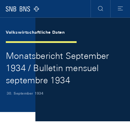
Skip Links Navigation
Header
Meta Navigation
Logo
Suche
Menu
Volkswirtschaftliche Daten
Monatsbericht September
1934 / Bulletin mensuel
septembre 1934
30. September 1934