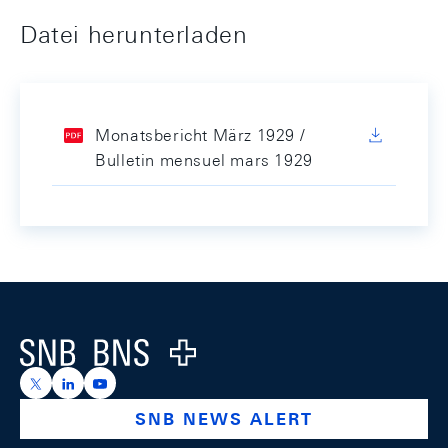
Datei herunterladen
Monatsbericht März 1929 /
Bulletin mensuel mars 1929
Footer
Logo
https://x.com/snb_bns
https://ch.linkedin.com/company/swiss-national-ba
https://www.youtube.com/@swissnationalbank
SNB NEWS ALERT