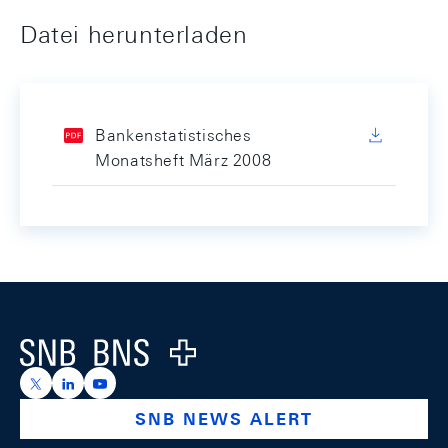
Datei herunterladen
Bankenstatistisches
Monatsheft März 2008
Footer
Logo
https://x.com/snb_bns
https://ch.linkedin.com/company/swiss-national-ba
https://www.youtube.com/@swissnationalbank
SNB NEWS ALERT