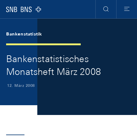
Skip Links Navigation
Header
Meta Navigation
Logo
Suche
Menu
Bankenstatistik
Bankenstatistisches
Monatsheft März 2008
12. März 2008