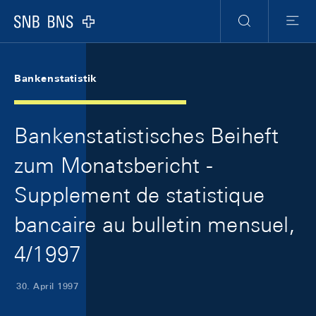
Skip Links Navigation
Header
Meta Navigation
Logo
Suche
Menu
Bankenstatistik
Bankenstatistisches Beiheft
zum Monatsbericht -
Supplement de statistique
bancaire au bulletin mensuel,
4/1997
30. April 1997