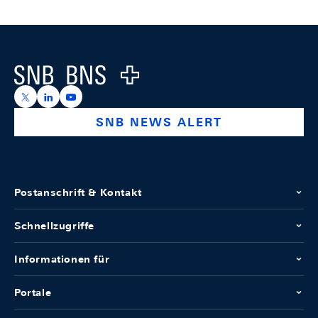
Footer
Logo
https://x.com/snb_bns
https://ch.linkedin.com/company/swiss-national-ba
https://www.youtube.com/@swissnationalbank
SNB NEWS ALERT
Postanschrift & Kontakt
Schnellzugriffe
Informationen für
Portale