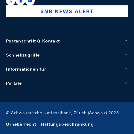
https://x.com/snb_bns
https://ch.linkedin.com/company/swiss-national-ba
https://www.youtube.com/@swissnationalbank
SNB NEWS ALERT
Postanschrift & Kontakt
Schnellzugriffe
Informationen für
Portale
© Schweizerische Nationalbank, Zürich (Schweiz) 2026
Urheberrecht
Haftungsbeschränkung