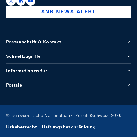
https://x.com/snb_bns
https://ch.linkedin.com/company/swiss-national-ba
https://www.youtube.com/@swissnationalbank
SNB NEWS ALERT
Postanschrift & Kontakt
Schnellzugriffe
Informationen für
Portale
© Schweizerische Nationalbank, Zürich (Schweiz) 2026
Urheberrecht
Haftungsbeschränkung