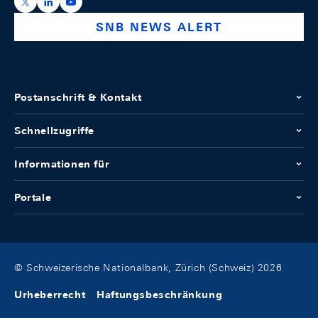
https://x.com/snb_bns
https://ch.linkedin.com/company/swiss-national-ba
https://www.youtube.com/@swissnationalbank
SNB NEWS ALERT
Postanschrift & Kontakt
Schnellzugriffe
Informationen für
Portale
© Schweizerische Nationalbank, Zürich (Schweiz) 2026
Urheberrecht
Haftungsbeschränkung