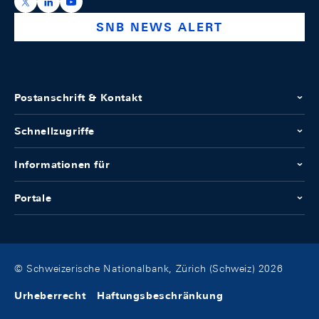
https://x.com/snb_bns
https://ch.linkedin.com/company/swiss-national-ba
https://www.youtube.com/@swissnationalbank
SNB NEWS ALERT
Postanschrift & Kontakt
Schnellzugriffe
Informationen für
Portale
© Schweizerische Nationalbank, Zürich (Schweiz) 2026
Urheberrecht
Haftungsbeschränkung