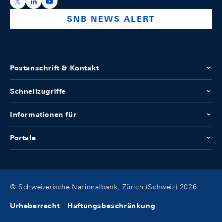
https://x.com/snb_bns
https://ch.linkedin.com/company/swiss-national-ba
https://www.youtube.com/@swissnationalbank
SNB NEWS ALERT
Postanschrift & Kontakt
Schnellzugriffe
Informationen für
Portale
© Schweizerische Nationalbank, Zürich (Schweiz) 2026
Urheberrecht
Haftungsbeschränkung