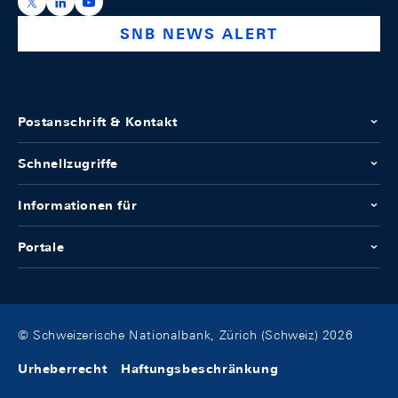
https://x.com/snb_bns
https://ch.linkedin.com/company/swiss-national-ba
https://www.youtube.com/@swissnationalbank
SNB NEWS ALERT
Postanschrift & Kontakt
Schnellzugriffe
Informationen für
Portale
© Schweizerische Nationalbank, Zürich (Schweiz) 2026
Urheberrecht
Haftungsbeschränkung