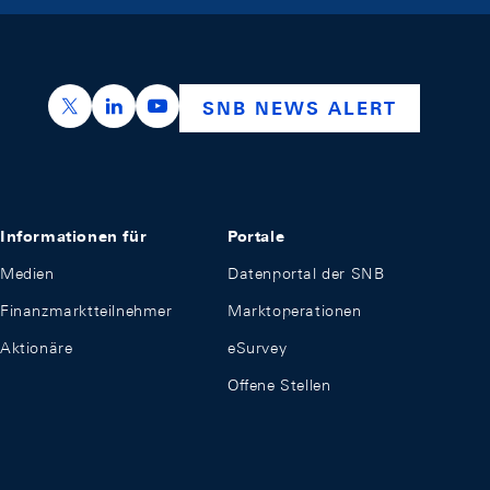
https://x.com/snb_bns
https://ch.linkedin.com/company/swiss-nation
https://www.youtube.com/@swissnation
SNB NEWS ALERT
Informationen für
Portale
Medien
Datenportal der SNB
Finanzmarktteilnehmer
Marktoperationen
Aktionäre
eSurvey
Offene Stellen