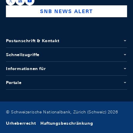
https://x.com/snb_bns
https://ch.linkedin.com/company/swiss-national-ba
https://www.youtube.com/@swissnationalbank
SNB NEWS ALERT
Postanschrift & Kontakt
Schnellzugriffe
Informationen für
Portale
© Schweizerische Nationalbank, Zürich (Schweiz) 2026
Urheberrecht
Haftungsbeschränkung