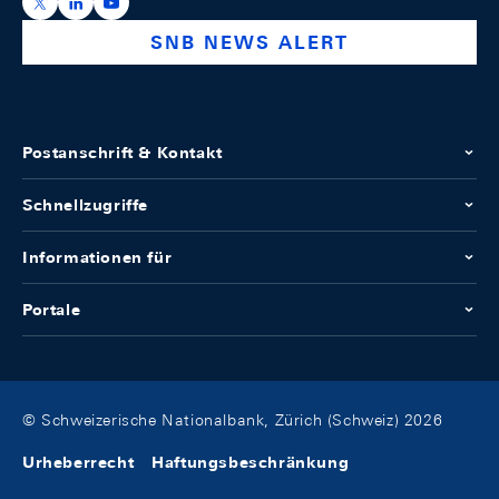
https://x.com/snb_bns
https://ch.linkedin.com/company/swiss-national-ba
https://www.youtube.com/@swissnationalbank
SNB NEWS ALERT
Postanschrift & Kontakt
Schnellzugriffe
Informationen für
Portale
© Schweizerische Nationalbank, Zürich (Schweiz) 2026
Urheberrecht
Haftungsbeschränkung