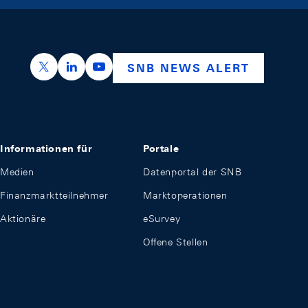
https://x.com/snb_bns
https://ch.linkedin.com/company/swiss-nation
https://www.youtube.com/@swissnation
SNB NEWS ALERT
Informationen für
Portale
Medien
Datenportal der SNB
Finanzmarktteilnehmer
Marktoperationen
Aktionäre
eSurvey
Offene Stellen