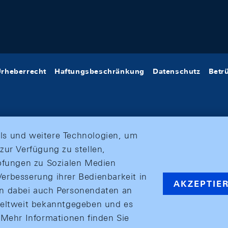
rheberrecht
Haftungsbeschränkung
Datenschutz
Betr
ls und weitere Technologien, um
zur Verfügung zu stellen,
üpfungen zu Sozialen Medien
erbesserung ihrer Bedienbarkeit in
AKZEPTIE
en dabei auch Personendaten an
weltweit bekanntgegeben und es
ehr Informationen finden Sie