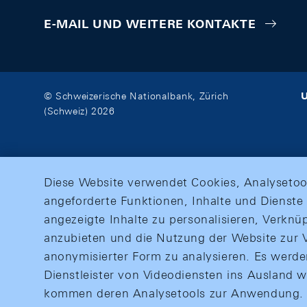
E-MAIL UND WEITERE KONTAKTE
U
© Schweizerische Nationalbank, Zürich
(Schweiz) 2026
Diese Website verwendet Cookies, Analysetoo
angeforderte Funktionen, Inhalte und Dienste 
angezeigte Inhalte zu personalisieren, Verkn
anzubieten und die Nutzung der Website zur V
anonymisierter Form zu analysieren. Es werd
Dienstleister von Videodiensten ins Ausland 
kommen deren Analysetools zur Anwendung. M