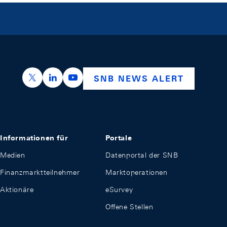
https://x.com/snb_bns
https://ch.linkedin.com/company/swiss-nation
https://www.youtube.com/@swissnation
SNB NEWS ALERT
Informationen für
Portale
Medien
Datenportal der SNB
Finanzmarktteilnehmer
Marktoperationen
Aktionäre
eSurvey
Offene Stellen