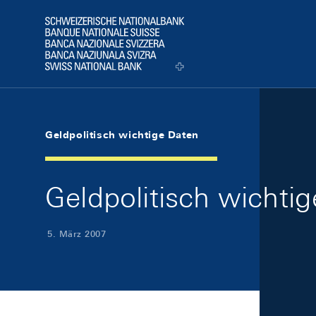
Skip Links Navigation
Header
Logo
Geldpolitisch wichtige Daten
Geldpolitisch wichti
5. März 2007