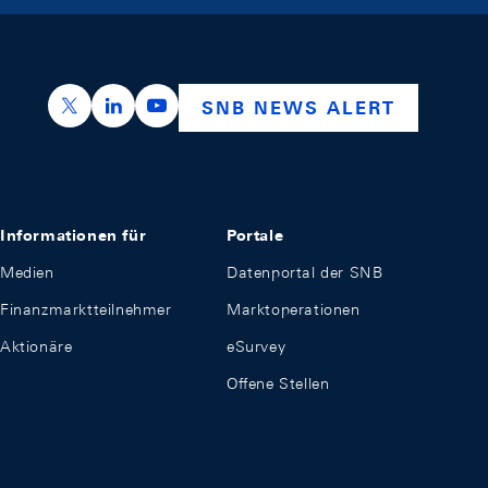
https://x.com/snb_bns
https://ch.linkedin.com/company/swiss-nation
https://www.youtube.com/@swissnation
SNB NEWS ALERT
Informationen für
Portale
Medien
Datenportal der SNB
Finanzmarktteilnehmer
Marktoperationen
Aktionäre
eSurvey
Offene Stellen