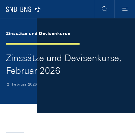
Skip Links Navigation
Header
Meta Navigation
Logo
Suche
Menu
Zinssätze und Devisenkurse
Zinssätze und Devisenkurse,
Februar 2026
2. Februar 2026