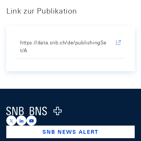
Link zur Publikation
https://data.snb.ch/de/publishingSe
t/A
Footer
Logo
https://x.com/snb_bns
https://ch.linkedin.com/company/swiss-national-ba
https://www.youtube.com/@swissnationalbank
SNB NEWS ALERT