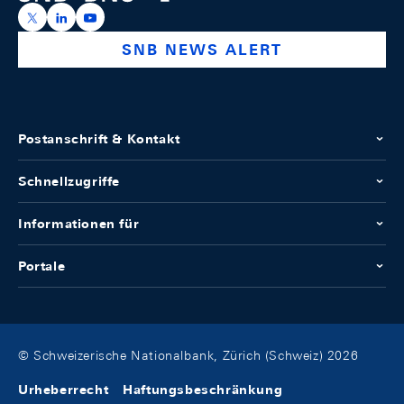
https://x.com/snb_bns
https://ch.linkedin.com/company/swiss-national-ba
https://www.youtube.com/@swissnationalbank
SNB NEWS ALERT
Postanschrift & Kontakt
Schnellzugriffe
Informationen für
Portale
© Schweizerische Nationalbank, Zürich (Schweiz) 2026
Urheberrecht
Haftungsbeschränkung