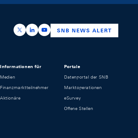
https://x.com/snb_bns
https://ch.linkedin.com/company/swiss-nation
https://www.youtube.com/@swissnation
SNB NEWS ALERT
Informationen für
Portale
Medien
Datenportal der SNB
Finanzmarktteilnehmer
Marktoperationen
Aktionäre
eSurvey
Offene Stellen