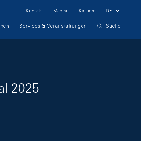
Meta Navigation
Kontakt
Medien
Karriere
DE
onen
Services & Veranstaltungen
Suche
al 2025