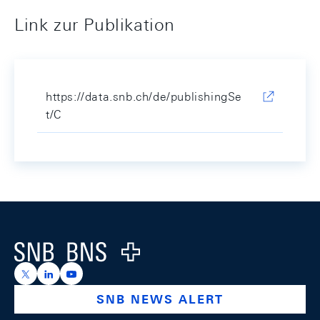
Link zur Publikation
https://data.snb.ch/de/publishingSe
t/C
Footer
Logo
https://x.com/snb_bns
https://ch.linkedin.com/company/swiss-national-ba
https://www.youtube.com/@swissnationalbank
SNB NEWS ALERT