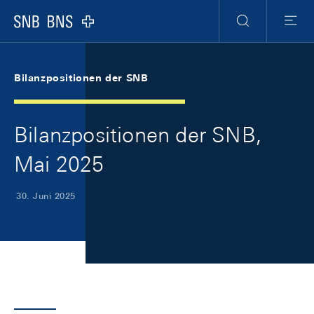
Skip Links Navigation
Header
Meta Navigation
Logo
Suche
Menu
Bilanzpositionen der SNB
Bilanzpositionen der SNB,
Mai 2025
30. Juni 2025