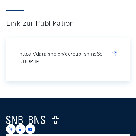
Link zur Publikation
https://data.snb.ch/de/publishingSe
t/BOPIIP
Footer
Logo
https://x.com/snb_bns
https://ch.linkedin.com/company/swiss-national-ba
https://www.youtube.com/@swissnationalbank