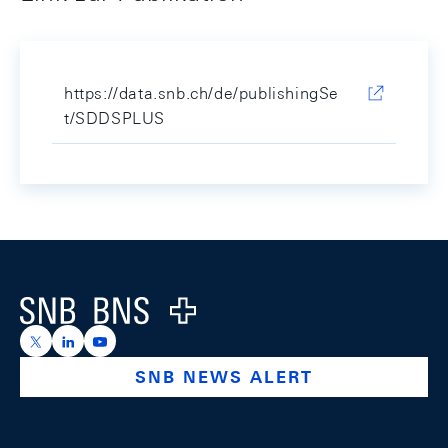
https://data.snb.ch/de/publishingSe
t/SDDSPLUS
Footer
Logo
https://x.com/snb_bns
https://ch.linkedin.com/company/swiss-national-ba
https://www.youtube.com/@swissnationalbank
SNB NEWS ALERT