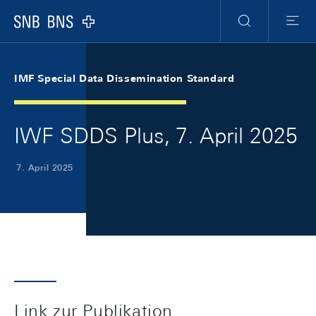
Skip Links Navigation
Header
Meta Navigation
Logo
Suche
Menu
IMF Special Data Dissemination Standard
IWF SDDS Plus, 7. April 2025
7. April 2025
Link zur Publikation