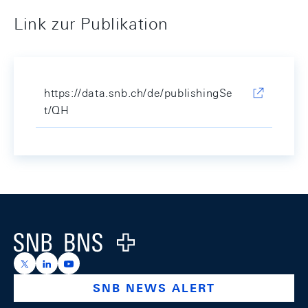
Link zur Publikation
https://data.snb.ch/de/publishingSe
t/QH
Footer
Logo
https://x.com/snb_bns
https://ch.linkedin.com/company/swiss-national-ba
https://www.youtube.com/@swissnationalbank
SNB NEWS ALERT