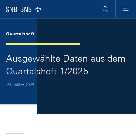
Skip Links Navigation
Header
Meta Navigation
Logo
Suche
Menu
Quartalsheft
Ausgewählte Daten aus dem
Quartalsheft 1/2025
26. März 2025