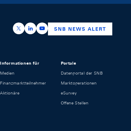
https://x.com/snb_bns
https://ch.linkedin.com/company/swiss-nation
https://www.youtube.com/@swissnation
SNB NEWS ALERT
Informationen für
Portale
Medien
Datenportal der SNB
Finanzmarktteilnehmer
Marktoperationen
Aktionäre
eSurvey
Offene Stellen