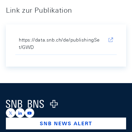
Link zur Publikation
https://data.snb.ch/de/publishingSe
t/GWD
Footer
Logo
https://x.com/snb_bns
https://ch.linkedin.com/company/swiss-national-ba
https://www.youtube.com/@swissnationalbank
SNB NEWS ALERT